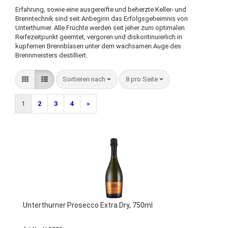
Erfahrung, sowie eine ausgereifte und beherzte Keller- und
Brenntechnik sind seit Anbeginn das Erfolgsgeheimnis von
Unterthurner. Alle Früchte werden seit jeher zum optimalen
Reifezeitpunkt geerntet, vergoren und diskontinuierlich in
kupfernen Brennblasen unter dem wachsamen Auge des
Brennmeisters destilliert.
Sortieren nach
pro Seite
Sortieren nach
8 pro Seite
1
2
3
4
»
Unterthurner Prosecco Extra Dry, 750ml