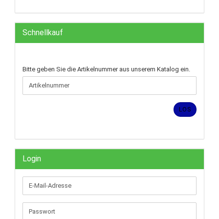
Schnellkauf
BITTE
Bitte geben Sie die Artikelnummer aus unserem Katalog ein.
GEBEN
SIE
DIE
ARTIKELNUMMER
LOS
AUS
UNSEREM
KATALOG
EIN.
Login
E-
Mail-
Adresse
Passwort