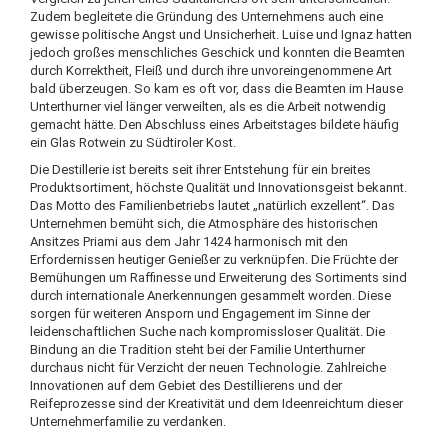
Zudem begleitete die Gründung des Unternehmens auch eine
gewisse politische Angst und Unsicherheit. Luise und Ignaz hatten
jedoch großes menschliches Geschick und konnten die Beamten
durch Korrektheit, Fleiß und durch ihre unvoreingenommene Art
bald überzeugen. So kam es oft vor, dass die Beamten im Hause
Unterthurner viel länger verweilten, als es die Arbeit notwendig
gemacht hätte. Den Abschluss eines Arbeitstages bildete häufig
ein Glas Rotwein zu Südtiroler Kost.
Die Destillerie ist bereits seit ihrer Entstehung für ein breites
Produktsortiment, höchste Qualität und Innovationsgeist bekannt.
Das Motto des Familienbetriebs lautet „natürlich exzellent“. Das
Unternehmen bemüht sich, die Atmosphäre des historischen
Ansitzes Priami aus dem Jahr 1424 harmonisch mit den
Erfordernissen heutiger Genießer zu verknüpfen. Die Früchte der
Bemühungen um Raffinesse und Erweiterung des Sortiments sind
durch internationale Anerkennungen gesammelt worden. Diese
sorgen für weiteren Ansporn und Engagement im Sinne der
leidenschaftlichen Suche nach kompromissloser Qualität. Die
Bindung an die Tradition steht bei der Familie Unterthurner
durchaus nicht für Verzicht der neuen Technologie. Zahlreiche
Innovationen auf dem Gebiet des Destillierens und der
Reifeprozesse sind der Kreativität und dem Ideenreichtum dieser
Unternehmerfamilie zu verdanken.