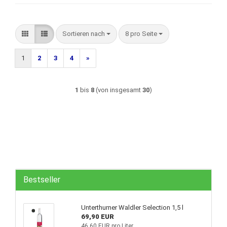
Sortieren nach
pro Seite
Sortieren nach
8 pro Seite
1
2
3
4
»
1
bis
8
(von insgesamt
30
)
Bestseller
Unterthurner Waldler Selection 1,5 l
69,90 EUR
46,60 EUR pro Liter