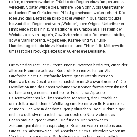
reifen, sonnenverwöhnten Früchte der Region einzufangen und zu
veredeln. Später wurde die Brennerei von Sohn Alois Unterthurner
und seiner Frau Christine von Pföstl gemeinsam weitergeführt. Die
Idee und das Bestreben blieb dabei weiterhin Qualitätsprodukte
herzustellen. Beginnend vom „Waldler“, dem Original Unterthurner
Himbeergeist bis hin zum traditionellen Grappa aus Trestern der
Weintrauben von Lagrein, Gewürztraminer oder Rosenmuskateller,
sowie Marillenbrand, Vogelbeer-, Kaffee- und Walnuss-
Haselnussgeist, bis hin zu Kastanien- und Zirbenlikör. Mittlerweile
umfasst die Produktpalette über 60 erlesene Destillate.
Die Welt der Destillerie Unterthurner zu betreten bedeutet, einen der
ältesten Brennereibetriebe Südtirols kennen zu lernen. Als
Stiefsohn einer Bauernfamilie lernte Ignaz Unterthurner das
Handwerk des Destillierens zunächst beim „Schwarzbrennen“. Die
Destillation und das damit verbundene Können faszinierten ihn und
so fasste er gemeinsam mit seiner Frau Luise Zipperle,
Bauerntochter mit kaufmännischer Begabung, den Entschluss,
unmittelbar nach dem 2. Weltkrieg eine kommerzielle Brennerei zu
gründen. Das war in der damaligen politischen Lage Südtirols gar
nicht so selbstverständlich, waren doch die Nachwehen des
Faschismus allgegenwärtig. Die für das Brennereiwesen
zuständigen italienischsprachigen Beamten waren meistens aus
Süditalien. Arbeitsweise und Ansichten eines Südtirolers waren im
Vergleich zu jenen eines Süditalieners oft sehr unterschiedlich.