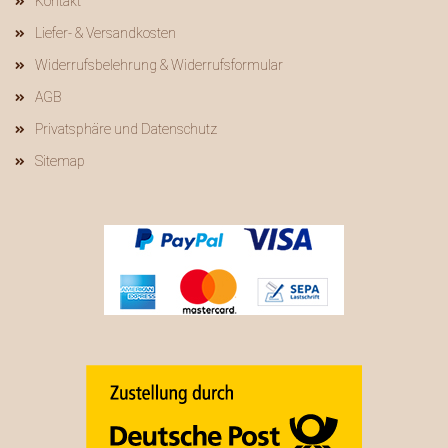
Kontakt
Liefer- & Versandkosten
Widerrufsbelehrung & Widerrufsformular
AGB
Privatsphäre und Datenschutz
Sitemap