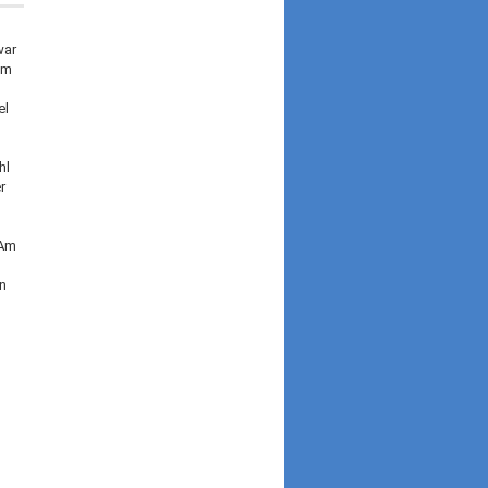
war
Zum
el
hl
r
 Am
en