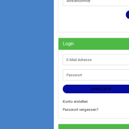
DIE
ARTIKELNUMMER
AUS
UNSEREM
KATALOG
EIN.
Login
E-
Mail-
Adresse
Passwort
ANMELDEN
Konto erstellen
Passwort vergessen?