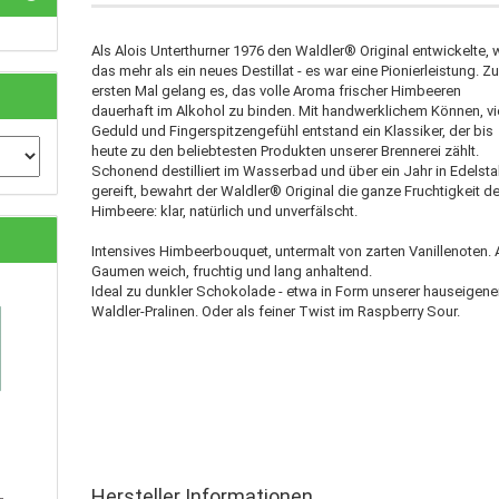
Als Alois Unterthurner 1976 den Waldler® Original entwickelte, 
das mehr als ein neues Destillat - es war eine Pionierleistung. 
ersten Mal gelang es, das volle Aroma frischer Himbeeren
dauerhaft im Alkohol zu binden. Mit handwerklichem Können, vi
Geduld und Fingerspitzengefühl entstand ein Klassiker, der bis
heute zu den beliebtesten Produkten unserer Brennerei zählt.
Schonend destilliert im Wasserbad und über ein Jahr in Edelsta
gereift, bewahrt der Waldler® Original die ganze Fruchtigkeit de
Himbeere: klar, natürlich und unverfälscht.
Intensives Himbeerbouquet, untermalt von zarten Vanillenoten.
Gaumen weich, fruchtig und lang anhaltend.
Ideal zu dunkler Schokolade - etwa in Form unserer hauseigen
Waldler-Pralinen. Oder als feiner Twist im Raspberry Sour.
Hersteller Informationen