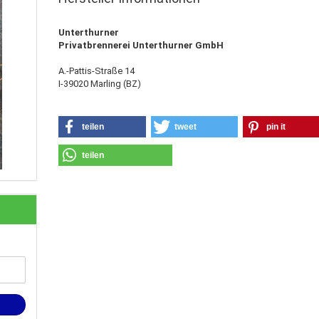
Unterthurner
Privatbrennerei Unterthurner GmbH
A.-Pattis-Straße 14
I-39020 Marling (BZ)
teilen
tweet
pin it
teilen