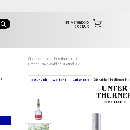
Sprache auswählen
Suche...
Ihr Warenkorb
0,00 EUR
E-Mail
Passwort
»
»
Startseite
Unterthurner
Unterthurner Waldler Original 0,7 l
ot
« zurück
weiter »
Letzter »
30
Artikel in dieser K
Konto erstellen
Passwort vergessen?