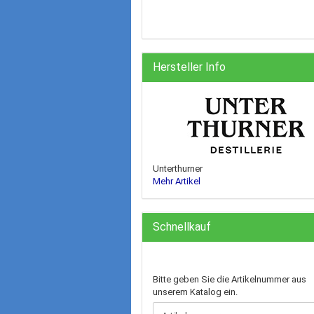
Hersteller Info
Unterthurner
Mehr Artikel
Schnellkauf
BITTE
Bitte geben Sie die Artikelnummer aus
GEBEN
unserem Katalog ein.
SIE