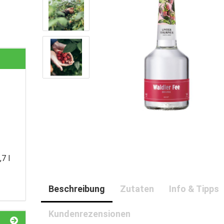
,7 l
Beschreibung
Zutaten
Info & Tipps
Kundenrezensionen