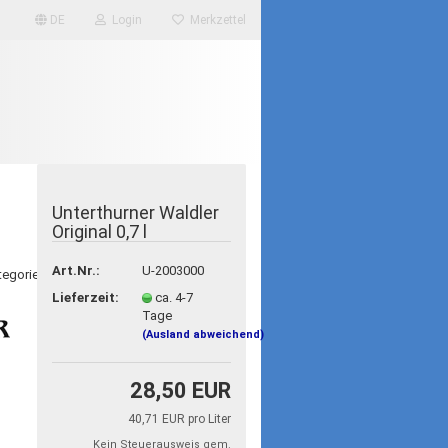
DE
Login
Merkzettel
Unterthurner Waldler
Original 0,7 l
Art.Nr.:
U-2003000
ategorie
Lieferzeit:
ca. 4-7
Tage
(Ausland abweichend)
28,50 EUR
40,71 EUR pro Liter
Kein Steuerausweis gem.