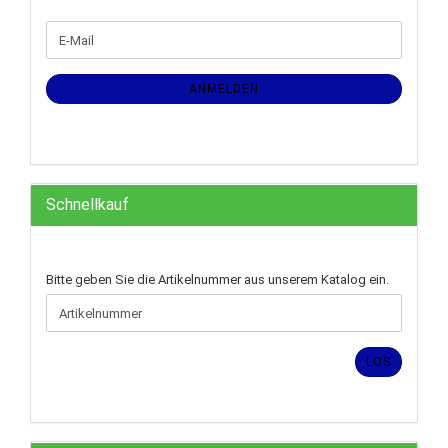
WEITER
E-
ZUR
Mail
NEWSLETTER-
ANMELDUNG
ANMELDEN
Schnellkauf
BITTE
Bitte geben Sie die Artikelnummer aus unserem Katalog ein.
GEBEN
SIE
DIE
ARTIKELNUMMER
LOS
AUS
UNSEREM
KATALOG
EIN.