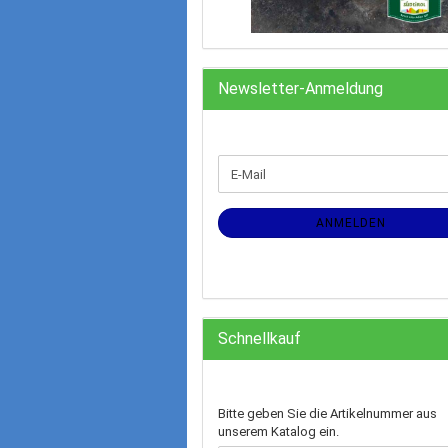
Newsletter-Anmeldung
WEITER
E-
ZUR
Mail
NEWSLETTER-
ANMELDUNG
ANMELDEN
Schnellkauf
BITTE
Bitte geben Sie die Artikelnummer aus
GEBEN
unserem Katalog ein.