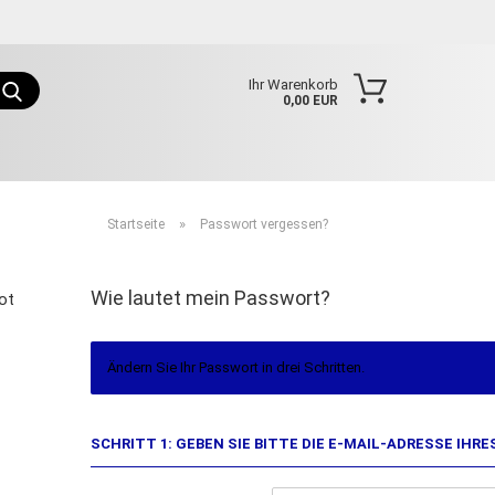
Sprache auswählen
Suche...
Ihr Warenkorb
0,00 EUR
E-Mail
Passwort
»
Startseite
Passwort vergessen?
Wie lautet mein Passwort?
ot
Konto erstellen
Passwort vergessen?
Ändern Sie Ihr Passwort in drei Schritten.
SCHRITT 1: GEBEN SIE BITTE DIE E-MAIL-ADRESSE IHR