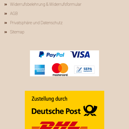
Widerrufsbelehrung & Widerrufsformular
AGB
Privatsphäre und Datenschutz
Sitemap