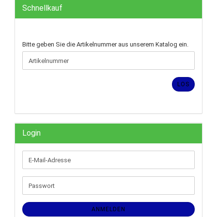
Schnellkauf
BITTE
Bitte geben Sie die Artikelnummer aus unserem Katalog ein.
GEBEN
SIE
DIE
ARTIKELNUMMER
LOS
AUS
UNSEREM
KATALOG
EIN.
Login
E-
Mail-
Adresse
Passwort
ANMELDEN