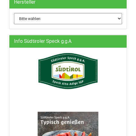
Hersteller
Info Südtiroler Speck g.g.A.