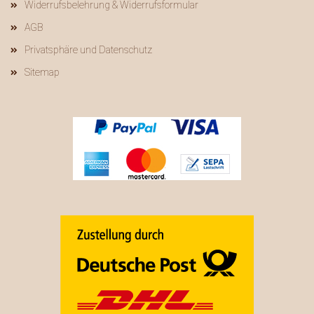
Widerrufsbelehrung & Widerrufsformular
AGB
Privatsphäre und Datenschutz
Sitemap