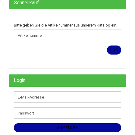
Schnellkauf
BITTE
Bitte geben Sie die Artikelnummer aus unserem Katalog ein.
GEBEN
SIE
DIE
ARTIKELNUMMER
LOS
AUS
UNSEREM
KATALOG
EIN.
Login
E-
Mail-
Adresse
Passwort
ANMELDEN