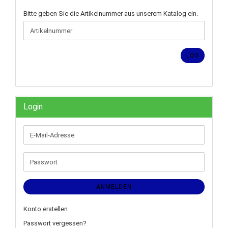
BITTE
Bitte geben Sie die Artikelnummer aus unserem Katalog ein.
GEBEN
SIE
DIE
ARTIKELNUMMER
LOS
AUS
UNSEREM
KATALOG
EIN.
Login
E-
Mail-
Adresse
Passwort
ANMELDEN
Konto erstellen
Passwort vergessen?